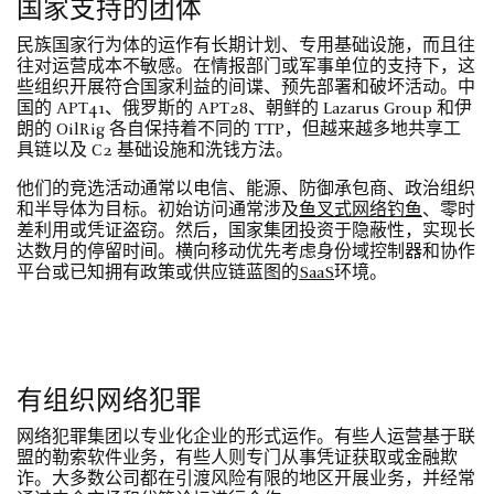
国家支持的团体
民族国家行为体的运作有长期计划、专用基础设施，而且往
往对运营成本不敏感。在情报部门或军事单位的支持下，这
些组织开展符合国家利益的间谍、预先部署和破坏活动。中
国的 APT41、俄罗斯的 APT28、朝鲜的 Lazarus Group 和伊
朗的 OilRig 各自保持着不同的 TTP，但越来越多地共享工
具链以及 C2 基础设施和洗钱方法。
他们的竞选活动通常以电信、能源、防御承包商、政治组织
和半导体为目标。初始访问通常涉及
鱼叉式网络钓鱼
、零时
差利用或凭证盗窃。然后，国家集团投资于隐蔽性，实现长
达数月的停留时间。横向移动优先考虑身份域控制器和协作
平台或已知拥有政策或供应链蓝图的
SaaS
环境。
有组织网络犯罪
网络犯罪集团以专业化企业的形式运作。有些人运营基于联
盟的勒索软件业务，有些人则专门从事凭证获取或金融欺
诈。大多数公司都在引渡风险有限的地区开展业务，并经常