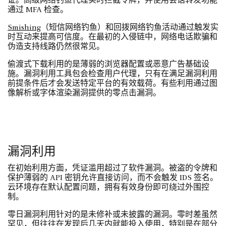
证。高级网络钓鱼代理实时拦截令牌，并使用会话转发功能
通过 MFA 检查。
Smishing
（短信网络钓鱼）和回拨网络钓鱼活动通过触发实
时互动来提高可信度。在最初的入侵链中，网络电话欺骗和
伪造支持线路仍然很常见。
偷渡式下载利用的是薄弱的浏览器配置或恶意广告基础设
施。漏洞利用工具包会检查用户代理，只有在满足漏洞利用
前提条件后才会发送特定平台的有效载荷。有些利用通过图
像解析或字体渲染漏洞提供的零点击漏洞。
漏洞利用
在初始利用方面，凭证滥用超过了软件漏洞。被盗的令牌和
保护薄弱的 API 密钥允许直接访问，而不会触发 IDS 签名。
云环境存在默认配置问题，拥有有效身份即可绕过外围控
制。
零日漏洞利用针对的是未修补或未披露的漏洞。零时差虽然
罕见，但往往在发现后几天内就能投入使用，特别是在部分