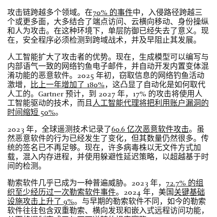
攻击链跨越多个领域。在
70% 的事件
中，入侵路径跨越三
个或更多面，大多结合了端点访问、云横向移动、身份操纵
和人为攻击。在这种环境下，单层防御已经失去了意义。现
在，安全程序必须检测到跨域战术，并及早阻止其发展。
人工智能扩大了攻击者的优势。现在，生成模型可以编写与
内部语气一致的网络钓鱼电子邮件，并自动开发内置变体混
淆功能的恶意软件。2025 年初，窃取信息的网络钓鱼活动
激增，
比上一年增加了 180%
，这凸显了自动化是如何取代
人工的。Gartner 预计，到 2027 年，17% 的攻击将使用人
工智能驱动的技术，而且
人工智能代理将把利用账户漏洞的
时间缩短 50%
。
2023 年，全球遥测技术记录了
60.6 亿次恶意软件攻击
。虽
然恶意软件的行为已经发生了变化，但其数量仍然很多。传
统的签名已不再足够。现在，许多病毒株以无文件方式加
载，混入内存进程，并使用躲避性延迟策略，以超越基于时
间的检测。
勒索软件几乎已成为一种普遍威胁。2023 年，
72.7% 的组
织至少经历过一次勒索软件事件
。2024 年，美国
关键基础
设施攻击上升了 9%
。与早期的勒索软件不同，如今的勒索
软件往往包含双重勒索、横向发现和嵌入式远程访问功能，