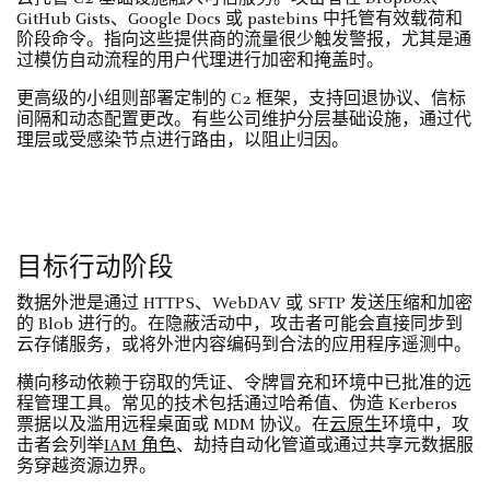
GitHub Gists、Google Docs 或 pastebins 中托管有效载荷和
阶段命令。指向这些提供商的流量很少触发警报，尤其是通
过模仿自动流程的用户代理进行加密和掩盖时。
更高级的小组则部署定制的 C2 框架，支持回退协议、信标
间隔和动态配置更改。有些公司维护分层基础设施，通过代
理层或受感染节点进行路由，以阻止归因。
目标行动阶段
数据外泄是通过 HTTPS、WebDAV 或 SFTP 发送压缩和加密
的 Blob 进行的。在隐蔽活动中，攻击者可能会直接同步到
云存储服务，或将外泄内容编码到合法的应用程序遥测中。
横向移动依赖于窃取的凭证、令牌冒充和环境中已批准的远
程管理工具。常见的技术包括通过哈希值、伪造 Kerberos
票据以及滥用远程桌面或 MDM 协议。在
云原生
环境中，攻
击者会列举
IAM 角色
、劫持自动化管道或通过共享元数据服
务穿越资源边界。