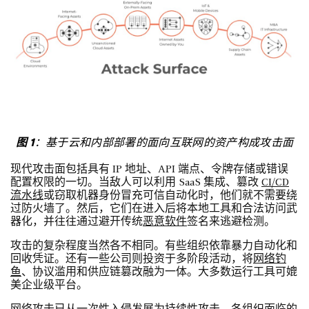
图 1
：基于云和内部部署的面向互联网的资产构成攻击面
现代攻击面包括具有 IP 地址、API 端点、令牌存储或错误
配置权限的一切。当敌人可以利用 SaaS 集成、篡改
CI/CD
流水线
或窃取机器身份冒充可信自动化时，他们就不需要绕
过防火墙了。然后，它们在进入后将本地工具和合法访问武
器化，并往往通过避开传统
恶意软件
签名来逃避检测。
攻击的复杂程度当然各不相同。有些组织依靠暴力自动化和
回收凭证。还有一些公司则投资于多阶段活动，将
网络钓
鱼
、协议滥用和供应链篡改融为一体。大多数运行工具可媲
美企业级平台。