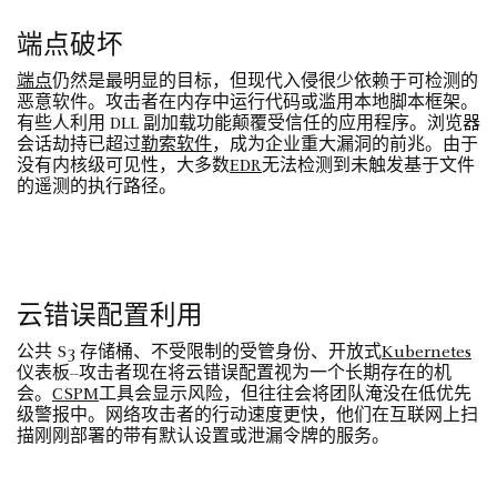
端点破坏
端点
仍然是最明显的目标，但现代入侵很少依赖于可检测的
恶意软件。攻击者在内存中运行代码或滥用本地脚本框架。
有些人利用 DLL 副加载功能颠覆受信任的应用程序。浏览器
会话劫持已超过
勒索软件
，成为企业重大漏洞的前兆。由于
没有内核级可见性，大多数
EDR
无法检测到未触发基于文件
的遥测的执行路径。
云错误配置利用
公共 S3 存储桶、不受限制的受管身份、开放式
Kubernetes
仪表板--攻击者现在将云错误配置视为一个长期存在的机
会。
CSPM
工具会显示风险，但往往会将团队淹没在低优先
级警报中。网络攻击者的行动速度更快，他们在互联网上扫
描刚刚部署的带有默认设置或泄漏令牌的服务。