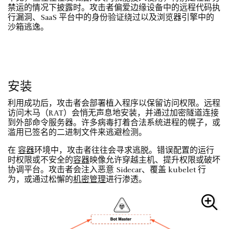
禁运的情况下披露时。攻击者偏爱边缘设备中的远程代码执
行漏洞、SaaS 平台中的身份验证绕过以及浏览器引擎中的
沙箱逃逸。
安装
利用成功后，攻击者会部署植入程序以保留访问权限。远程
访问木马（RAT）会悄无声息地安装，并通过加密隧道连接
到外部命令服务器。许多病毒打着合法系统进程的幌子，或
滥用已签名的二进制文件来逃避检测。
在
容器
环境中，攻击者往往会寻求逃脱。错误配置的运行
时权限或不安全的
容器
映像允许穿越主机、提升权限或破坏
协调平台。攻击者会注入恶意 Sidecar、覆盖 kubelet 行
为，或通过松懈的
机密管理
进行渗透。