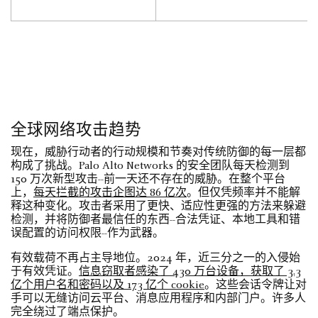
全球网络攻击趋势
现在，威胁行动者的行动规模和节奏对传统防御的每一层都
构成了挑战。Palo Alto Networks 的安全团队每天检测到
150 万次新型攻击--前一天还不存在的威胁。在整个平台
上，
每天拦截的攻击企图达 86 亿次
。但仅凭频率并不能解
释这种变化。攻击者采用了更快、适应性更强的方法来躲避
检测，并将防御者最信任的东西--合法凭证、本地工具和错
误配置的访问权限--作为武器。
有效载荷不再占主导地位。2024 年，近三分之一的入侵始
于有效凭证。
信息窃取者感染了 430 万台设备，获取了 3.3
亿个用户名和密码以及 173 亿个 cookie
。这些会话令牌让对
手可以无缝访问云平台、消息应用程序和内部门户。许多人
完全绕过了端点保护。