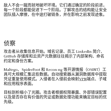
敌人不会一蹴而就地破坏环境。它们通过确定的阶段前进，
每一个阶段都能促进下一个阶段。了解攻击的结构能让安全
团队插入摩擦，在中途打破链条，并在影响之前发现迹象。
侦察
攻击者从收集信息开始。域名记录、员工 LinkedIn 简介、
GitHub 存储库和云资产元数据往往揭示了内部架构、命名
约定和身份方案。
Maltego、SpiderFoot 和 Recon-ng 等开源情报（OSINT）工
具可大规模汇集这些数据。自动搜索器从漏洞数据库中提取
凭证重复使用模式。入侵者在入侵前会映射
VPN
端点、子域
和应用程序表面。
目标剖析缩小了光圈。攻击者根据权限暴露、外部错误配置
以及是否存在有价值的凭证或数据处理功能来确定目标的优
先级。