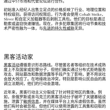
通过中介市场和代管论坛进行合作。
初始准入经纪人出售立足点的价格反映了行业、地理位置和
特权级别。获得访问权限后，行为者会使用 Cobalt Strike、
Sliver 和自定义加载器等后剥削工具包。他们的目标是通过
勒索或盗窃快速赚钱。现在，许多犯罪集团将行动节奏和技
术严密性融为一体，与
先进的持久性威胁
无异。
黑客活动家
黑客活动
遵循意识形态路线。尽管匿名者等组织在技术成熟
度上不及国家或犯罪分子，但他们确实通过分布式拒绝服务
攻击、网站篡改和数据泄露等手段产生了影响，更不用说社
会放大效应了。在地缘政治冲突，特别是影响公民自由的高
调立法期间，他们的行动会激增。
近年来，黑客行动主义分裂成了针对特定地区的集体。例
如，亲俄罗斯或亲乌克兰的黑客活动分子破坏了关键基础设
施，泄露了
敏感信息
，并在媒体平台上充斥虚假信息。虽然
他们有时会被忽视，但他们可以使用泄露的工具集和窃取的