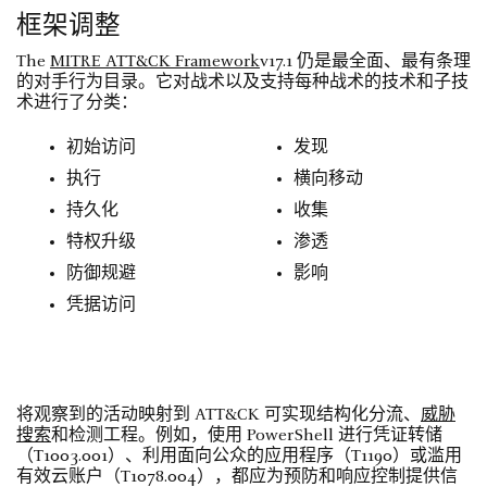
框架调整
The
MITRE ATT&CK Framework
v17.1 仍是最全面、最有条理
的对手行为目录。它对战术以及支持每种战术的技术和子技
术进行了分类：
初始访问
发现
执行
横向移动
持久化
收集
特权升级
渗透
防御规避
影响
凭据访问
将观察到的活动映射到 ATT&CK 可实现结构化分流、
威胁
搜索
和检测工程。例如，使用 PowerShell 进行凭证转储
（T1003.001）、利用面向公众的应用程序（T1190）或滥用
有效云账户（T1078.004），都应为预防和响应控制提供信