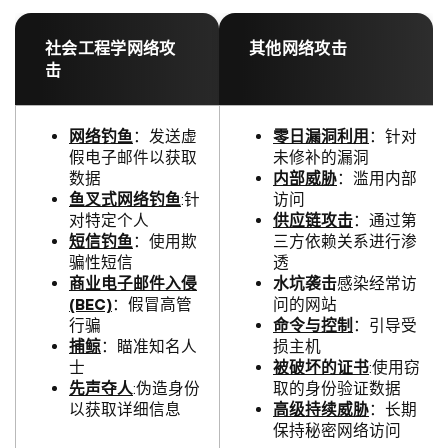
社会工程学网络攻
其他网络攻击
击
网络钓鱼
：发送虚
零日漏洞利用
：针对
假电子邮件以获取
未修补的漏洞
数据
内部威胁
：滥用内部
鱼叉式网络钓鱼
:针
访问
对特定个人
供应链攻击
：通过第
短信钓鱼
：使用欺
三方依赖关系进行渗
骗性短信
透
商业电子邮件入侵
水坑袭击
感染经常访
(BEC)
：假冒高管
问的网站
行骗
命令与控制
：引导受
捕鲸
：瞄准知名人
损主机
士
被破坏的证书
:使用窃
先声夺人
:伪造身份
取的身份验证数据
以获取详细信息
高级持续威胁
：长期
保持秘密网络访问