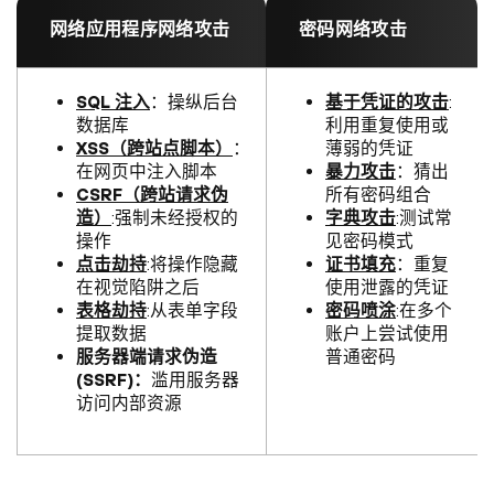
网络应用程序网络攻击
密码网络攻击
SQL 注入
：操纵后台
基于凭证的攻击
:
数据库
利用重复使用或
XSS（跨站点脚本）
：
薄弱的凭证
在网页中注入脚本
暴力攻击
：猜出
CSRF（跨站请求伪
所有密码组合
造）
:强制未经授权的
字典攻击
:测试常
操作
见密码模式
点击劫持
:将操作隐藏
证书填充
：重复
在视觉陷阱之后
使用泄露的凭证
表格劫持
:从表单字段
密码喷涂
:在多个
提取数据
账户上尝试使用
服务器端请求伪造
普通密码
(SSRF)：
滥用服务器
访问内部资源