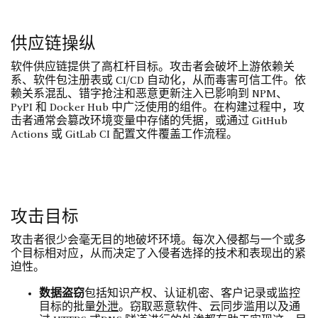
供应链操纵
软件供应链提供了高杠杆目标。攻击者会破坏上游依赖关
系、软件包注册表或 CI/CD 自动化，从而毒害可信工件。依
赖关系混乱、错字抢注和恶意更新注入已影响到 NPM、
PyPI 和 Docker Hub 中广泛使用的组件。在构建过程中，攻
击者通常会篡改环境变量中存储的凭据，或通过 GitHub
Actions 或 GitLab CI 配置文件覆盖工作流程。
攻击目标
攻击者很少会毫无目的地破坏环境。每次入侵都与一个或多
个目标相对应，从而决定了入侵者选择的技术和表现出的紧
迫性。
数据盗窃
包括知识产权、认证机密、客户记录或监控
目标的批量
外泄
。窃取恶意软件、云同步滥用以及通