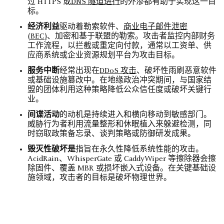
过 HTTPS 或
DNS 隧道进行
的外渗都有助于实现这一目
标。
经济利益
驱动着勒索软件、
商业电子邮件泄密
(BEC)
、加密和基于联盟的勒索。攻击者监控内部财务
工作流程，以拦截或重定向付款，通常以工资单、供
应商系统或企业资源规划平台为攻击目标。
服务中断
经常出现在
DDoS 攻击
、破坏性雨刷恶意软件
或基础设施篡改中。在地缘政治冲突期间，与国家结
盟的团体利用这种策略降低公众信任度或破坏关键行
业。
间谍活动
的动机是持续进入和横向移动到敏感部门。
威胁行为者利用流量整形和休眠植入来躲避检测，同
时窃取政策备忘录、谈判策略或防御研发成果。
毁灭性破坏是
指旨在永久性降低系统性能的攻击。
AcidRain、WhisperGate 或 CaddyWiper 等擦除器会擦
除固件、覆盖 MBR 或损坏嵌入式设备。在关键基础设
施领域，攻击者的目标是破坏物理世界。