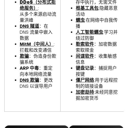
DDoS（分布式拒
存中执行，无需文件
绝服务）
:
根基工具包
:隐藏恶意
从多个来源启动流
活动
量洪峰
蠕虫
:在网络中自我传
DNS 隧道
：在
播
DNS 流量中嵌入
人工智能蠕虫
:学习并
数据
绕过防御
MitM（中间人）
:
勒索软件
：加密数据
拦截和改变通信
索取赎金
欺骗
：伪造身份欺
间谍软件
：收集敏感
骗系统
信息
ARP 中毒
：重定
键盘记录
：捕捉用户
向本地网络流量
按键
DNS 欺骗
：更改
僵尸网络
:用于远程控
DNS 以误导用户
制的链接设备
加密劫持
:未经同意挖
掘加密货币