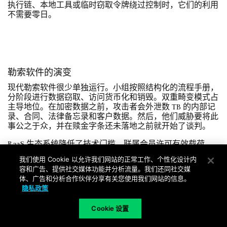
执行链、本地工具或临时窃取令牌绕过控制时，它们的利用
不需要零日。
勒索软件的演变
现代勒索软件很少单独运行。小组按照结构化的流程手册，
分阶段进行数据窃取、访问货币化和销毁。双重畸变模式占
主导地位。在加密数据之前，攻击者会外泄数 TB 的内部记
录、合同、法律备忘录和客户数据。然后，他们威胁要将此
事公之于众，并在赎金字条还未落地之前就开始了谈判。
RaaS 生态系统降低了技术门槛。联属会员许可有效载荷，
与运营商分享利润，并获得 C2 基础设施、支付支持，甚至
我们使用 Cookie 以允许我们网站的正常工作、个性化设计内
受害者谈判手册。Black Basta、8Base 和 LockBit 等家族发展
容和广告、提供社交媒体功能并分析流量。我们还同社交媒
迅速，往往超过了静态检测签名。
体、广告和分析合作伙伴分享有关您使用我们网站的信息。
隐私政策
访问权通常从初始访问经纪人处购买。部署是通过 RDP 滥
用、被入侵的 VPN 或含有宏的附件进行的。加密针对本地
Cookie 设置
和映射驱动器。现在，许多病毒都会禁用备份进程并篡改管
理程序，从而破坏快照。