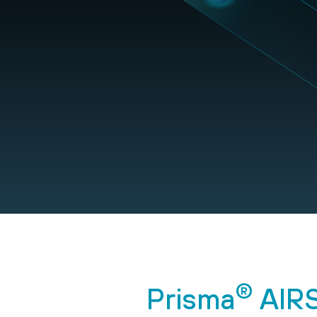
®
Prisma
AIR