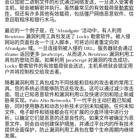
会以加密二进制文件的形式通过网络发送，一旦进入受害者
主机，就会被解密并执行。虽然最常见的有效载荷是
勒索软
件
，但还有许多其他有效载荷，包括僵尸网络恶意软件、信
息窃取程序和银行木马。
最近的一个例子是，在 "Afraidgate "活动中，有人利用
Neutrino 漏洞利用工具包发送了 Locky 勒索软件。被入侵
网站的页面包含一个注入脚本，可将访问者重定向到
Afraidgate 域。一旦连接到被入侵的 URL，服务器就会通过
iframe 返回更多 JavaScript，从而进入 Neutrino 漏洞利用工
具包的登陆页面。如果利用 JavaScript 对漏洞的攻击成功，
Locky 勒索软件的有效载荷就会送达，主机系统就会锁定用
户并将控制权交给攻击者。
随着漏洞利用工具包成为不同技能和目标的攻击者的常用工
具，您的系统必须能够防范这些攻击。这可以通过减少攻击
面、阻止已知恶意软件和漏洞利用以及快速识别和阻止新威
胁来实现。Palo Alto Networks 下一代平台主动拦截已知威
胁，同时使用静态和动态分析技术识别未知威胁。任何未知
文件、电子邮件和链接都会在可扩展的沙盒环境中进行分
析，以确定它们是恶意的还是良性的。如果文件被确定为恶
意文件，则会自动创建保护措施，并通过平台内的所有技术
提供全面保护，防止漏洞利用工具包在整个生命周期内继续
发展。