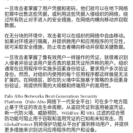
一旦攻击者掌握了用户凭据和密码，他们就可以在地下网络
犯罪中出售这些凭据，或利用这些凭据入侵组织的网络，绕
过所有防止对手进入的安全措施，在网络内横向移动并窃取
数据。
在无分块的环境中，攻击者可以在组织的网络中自由移动。
如果对环境进行隔离，并提供跨用户和应用程序的可见性，
就可采取安全措施，防止攻击者横向移动并获取关键数据。
一旦攻击者掌握了像有效用户一样操作的凭证，就很难识别
入侵者并验证该用户是否真的是其凭证所声称的用户。组织
通常在应用程序中实施多因素身份验证，要求用户多次验证
身份。然而，对组织内使用的每个应用程序都这样做是无法
扩展的。在网络层，即在防火墙中实施基于策略的多因素身
份验证，将提供所需的大规模和终端用户的易用性。
Palo Alto Networks Next-Generation Security
Platform（Palo Alto 网络下一代安全平台）可在多个地方阻
止基于凭证的攻击生命周期，从盗窃凭证到滥用被盗凭证。
新一代防火墙、威胁预防、WildFire 和 URL 过滤的综合预
防功能可阻止用于窃取和滥用凭证的已知和未知攻击，而
GlobalProtect 则将保护功能从平台扩展到移动用户，并提供
更多措施来识别访问应用程序的用户和设备。