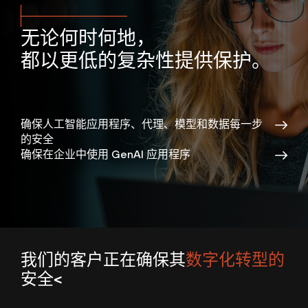
无论何时何地，
都以更低的复杂性提供保护。
确保人工智能应用程序、代理、模型和数据每一步
的安全
确保在企业中使用 GenAI 应用程序
通过一个平台掌控安全运营
始终如一保护整体企业
实时云的未来，就在今天
加快威胁检测和响应。
让我们的专家成为您团队的延伸
公共部门
我们的客户正在确保其
数字化转型的
内联应用人工智能，防止规避性威胁
从源头上解决风险
利用自动化功能快速、大规模地提供安全保障
应对攻击时，每一秒都至关重要
金融服务
简化网络安全运营
在任何云中快速确定风险优先级并进行补救
确保安全并缩小攻击面
从被动反应到主动出击
制造业
安全<
在整个网络中采用零信任原则
实时预防云攻击
让我们的体验成为您的体验
医疗保健业
利用人工智能驱动的 SASE 降低复杂性
检测、调查和应对跨企业和云的威胁
获取世界一流的威胁情报
中小型企业解决方案