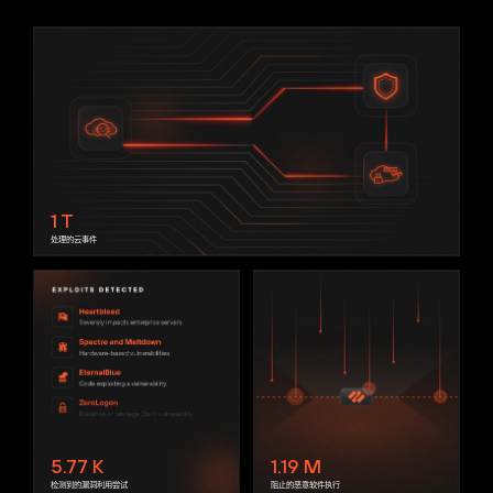
1
T
处理的云事件
5.77
K
1.19
M
检测到的漏洞利用尝试
阻止的恶意软件执行