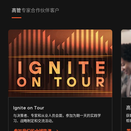
高管
专家
合作伙伴
客户
Ignite on Tour
高
与决策者、专家和从业人员会面，参加为期一天的实践学
获
习、战略制定和交流活动。
帮
参加我们的全球路演
策