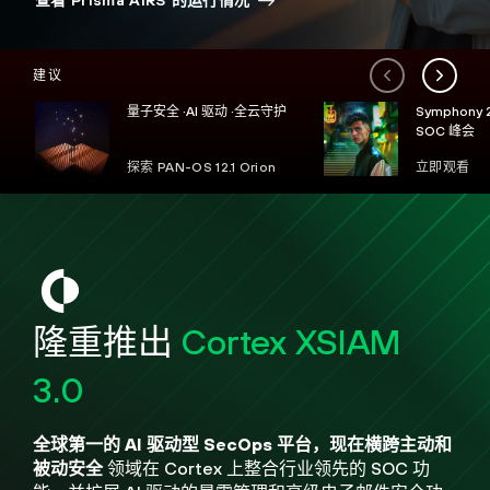
查看 Prisma AIRS 的运行情况
建议
量子安全 ·AI 驱动 ·全云守护
Symphony
SOC 峰会
探索 PAN-OS 12.1 Orion
立即观看
隆重推出
Cortex XSIAM
3.0
全球第一的 AI 驱动型 SecOps 平台，现在横跨主动和
被动安全
领域
在 Cortex 上整合行业领先的 SOC 功