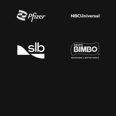
为你而来
来见证 明日の脅威
。