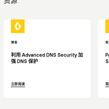
资源
博客
视
利用 Advanced DNS Security 加
P
强 DNS 保护
S
立即阅读
现