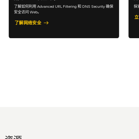
了解如何利用 Advanced URL Filtering 和 DNS Security 确保
探
安全访问 Web。
立
了解网络安全