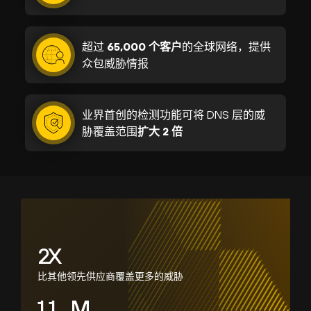
超过
65,000 个客户
的全球网络，提供
众包威胁情报
业界首创的检测功能可将 DNS 层的威
胁覆盖范围
扩大 2 倍
2
X
比其他领先供应商覆盖更多的威胁
1.6
M