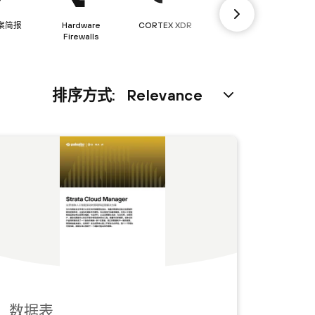
案简报
Hardware
CORTEX XDR
PRISMA
Firewalls
CLOUD
排序方式
Relevance
数据表