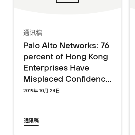
通讯稿
Palo Alto Networks: 76
percent of Hong Kong
Enterprises Have
Misplaced Confidence
That Cloud Providers’
2019年 10月 24日
Security Is Sufficient
通讯稿