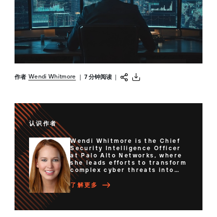
Wendi Whitmore
作者
|
7 分钟阅读
|
认识作者
Wendi Whitmore is the Chief
Security Intelligence Officer
at Palo Alto Networks, where
she leads efforts to transform
complex cyber threats into
actionable intelligence. With
over 20 years of experience,
了解更多
Wendi has built and led
incident response and threat
intelligence teams that have
helped organizations respond