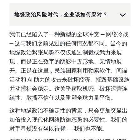
to some of the most
significant breaches in
history. Previously, she led
地缘政治风险时代，企业该如何应对？
Palo Alto Networks Unit 42
and held executive roles at
IBM, CrowdStrike, and
Mandiant. Wendi began her
我们已经陷入了一种新型的全球冲突 — 网络冷战
career as a Special Agent
with the U.S. Air Force. She
— 这与我们之前见过的任何情况都不同。当今的
serves on cybersecurity
advisory boards for Duke
地缘政治紧张局势不仅仅通过制裁或武力来展
University and the University
of San Diego, and was an
现，而是正在数字的阴影中无形地、无情地展
inaugural member of the
Cyber Safety Review Board
开。正是在这里，民族国家利用勒索软件、间谍
launched by the United States
Department of Homeland
活动和 AI 助力的攻击来破坏经济、摧毁基础设施
Security.Wendi Whitmore is
the Chief Security
并动摇社会稳定。这关乎窃取机密、破坏运营连
Intelligence Officer at Palo
Alto Networks, where she
续性、散播不信任以及重塑全球力量平衡。
leads efforts to transform
complex cyber threats into
这种地缘政治不确定性的背景，只会更加突显出
actionable intelligence. With
over 20 years of experience,
加倍投入现代化网络防御态势的必要性。我们的
Wendi has built and led
incident response and threat
对手显然没有坐以待毙——我们也不能。
intelligence teams that have
helped organizations respond
to some of the most