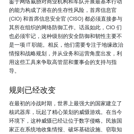
鉴于网络威胁对商业机构和军队开展最基本行动
significant breaches in
history. Previously, she led
的能力构成了潜在的生存性风险，首席信息官
Palo Alto Networks Unit 42
and held executive roles at
(CIO) 和首席信息安全官 (CISO) 都必须直接参与
IBM, CrowdStrike, and
Mandiant. Wendi began her
其所在组织的网络防御工作。话虽如此，CIO 们
career as a Special Agent
with the U.S. Air Force. She
也必须牢记，这种级别的安全防御和韧性主要不
serves on cybersecurity
advisory boards for Duke
是一项 IT 职能。相反，他们需要专注于地缘政治
University and the University
情报和战略规划，并从业务和运营角度出发，利
of San Diego, and was an
inaugural member of the
用这些工具来争取高管层和董事会的支持与指
Cyber Safety Review Board
launched by the United States
导。
Department of Homeland
Security....
规则已经改变
在最初的冷战时期，世界上最强大的国家建立了
核武器库，玩起了精心策划的威慑游戏。在当今
环境下，这种威慑已经让位于数字侵略。民族国
家正在系统地收集情报、破坏基础设施、窃取知