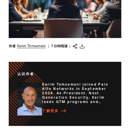
Karim Temsamani
作者
|
7 分钟阅读
|
认识作者
Karim Temsamani joined Palo
Alto Networks in September
2024. As President, Next
Generation Security, Karim
leads GTM programs and
global sales for the company’s
cloud security, security
了解更多
operations and network
security platforms. Karim has
spent his career building and
scaling global businesses.