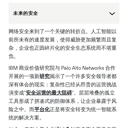
Previously, he served as CEO
of Cardlytics, a digital
advertising platform widely
未来的安全
used in the banking industry.
Prior to Cardlytics, Karim led
product and engineering for
Stripe’s banking and financial
网络安全来到了一个关键的转折点。人工智能以
products. He also spent 12
years at Google, where he
前所未有的速度发展，使得威胁更加频繁而且复
oversaw sales and operations
across the AsiaPacific region
杂，企业也正因碎片化的安全生态系统而不堪重
and established Google’s
successful mobile advertising
负。
business. Karim began his
career in the media and
publishing industries and
IBM 商业价值研究院与 Palo Alto Networks 合作
earned a degree in
开展的一项新
研究
揭示了一个许多安全领导者都
International Affairs at the
European Business School
深有体会的现实：复杂性已经从昂贵的运营挑战
Paris....
演变成“
安全运营的最大阻碍
”。层层堆叠的孤立
工具形成了拼凑式的防御体系，让企业暴露于风
险之中。而
平台化
正是将安全转变为统一智能系
统的解决方案。