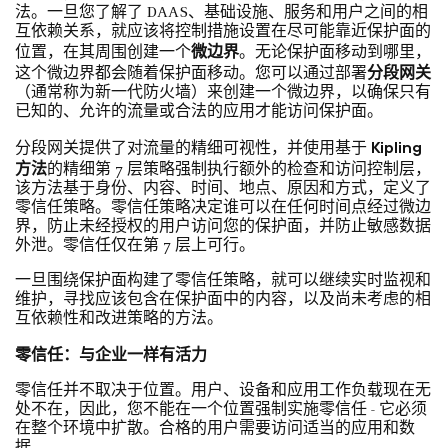
法。一旦您了解了 DAAS、基础设施、服务和用户之间的相
互依赖关系，就应该将控制措施设置在尽可能靠近保护面的
微边界
位置，在其周围创建一个
。无论保护面移动到哪里，
分段网关
这个微边界都会随着保护面移动。您可以通过部署
（通常称为新一代防火墙）来创建一个微边界，以确保只有
已知的、允许的流量或合法的应用才能访问保护面。
Kipling
分段网关提供了对流量的精细可视性，并使用基于
方法
的精细第 7 层策略强制执行额外的检查和访问控制层，
该方法基于身份、内容、时间、地点、原因和方式，定义了
零信任策略。零信任策略决定谁可以在任何时间点经过微边
界，防止未经授权的用户访问您的保护面，并防止敏感数据
外泄。零信任仅在第 7 层上可行。
一旦围绕保护面构建了零信任策略，就可以继续实时监视和
维护，寻找应该包含在保护面中的内容，以及尚未考虑的相
互依赖性和改进策略的方法。
零信任：与企业一样有活力
零信任并不取决于位置。用户、设备和应用工作负载现在无
处不在，因此，您不能在一个位置强制实施零信任 - 它必须
在整个环境中扩散。合格的用户需要访问适当的应用和数