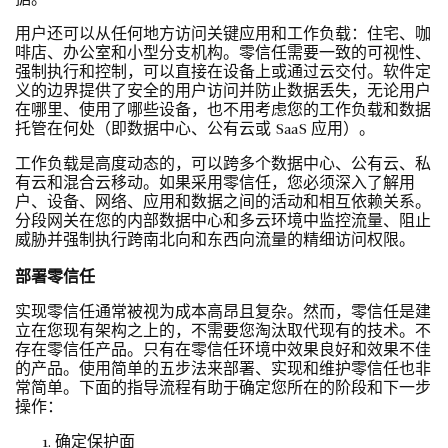
据。
用户还可以从任何地方访问关键应用和工作负载：住宅、咖
啡店、办公室和小型分支机构。零信任需要一致的可视性、
强制执行和控制，可以直接在设备上或通过云交付。软件定
义的边界提供了安全的用户访问并防止数据丢失，无论用户
在哪里、使用了哪些设备，也不用考虑您的工作负载和数据
托管在何处（即数据中心、公有云或 SaaS 应用）。
工作负载是高度动态的，可以跨多个数据中心、公有云、私
有云和混合云移动。如果采用零信任，您必须深入了解用
户、设备、网络、应用和数据之间的活动和相互依赖关系。
分段网关在您的内部数据中心和多云环境中监控流量、阻止
威胁并强制执行跨南北向和东西向流量的精细访问权限。
部署零信任
实现零信任通常被视为成本高昂且复杂。然而，零信任是建
立在您现有架构之上的，不需要您淘汰取代现有的技术。不
存在零信任产品。只有在零信任环境中效果良好和效果不佳
的产品。使用简单的五步法来部署、实现和维护零信任也非
常简单。下面的指导流程有助于确定您所在的阶段和下一步
操作：
确定保护面