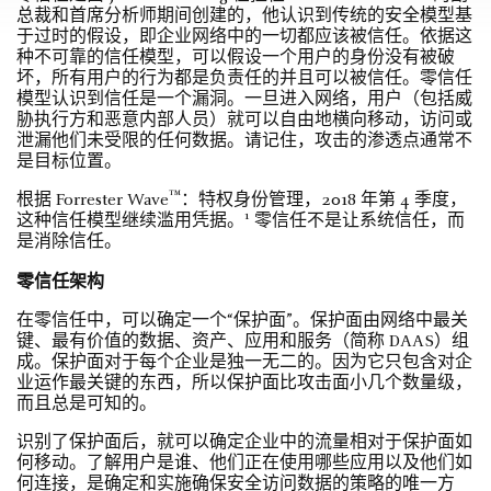
总裁和首席分析师期间创建的，他认识到传统的安全模型基
于过时的假设，即企业网络中的一切都应该被信任。依据这
种不可靠的信任模型，可以假设一个用户的身份没有被破
坏，所有用户的行为都是负责任的并且可以被信任。零信任
模型认识到信任是一个漏洞。一旦进入网络，用户（包括威
胁执行方和恶意内部人员）就可以自由地横向移动，访问或
泄漏他们未受限的任何数据。请记住，攻击的渗透点通常不
是目标位置。
™
根据 Forrester Wave
：特权身份管理，2018 年第 4 季度，
1
这种信任模型继续滥用凭据。
零信任不是让系统信任，而
是消除信任。
零信任架构
在零信任中，可以确定一个“保护面”。保护面由网络中最关
键、最有价值的数据、资产、应用和服务（简称 DAAS）组
成。保护面对于每个企业是独一无二的。因为它只包含对企
业运作最关键的东西，所以保护面比攻击面小几个数量级，
而且总是可知的。
识别了保护面后，就可以确定企业中的流量相对于保护面如
何移动。了解用户是谁、他们正在使用哪些应用以及他们如
何连接，是确定和实施确保安全访问数据的策略的唯一方