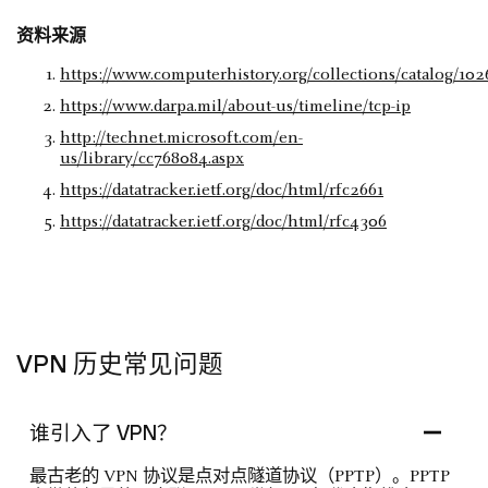
资料来源
https://www.computerhistory.org/collections/catalog/10
https://www.darpa.mil/about-us/timeline/tcp-ip
http://technet.microsoft.com/en-
us/library/cc768084.aspx
https://datatracker.ietf.org/doc/html/rfc2661
https://datatracker.ietf.org/doc/html/rfc4306
VPN 历史常见问题
谁引入了 VPN？
最古老的 VPN 协议是点对点隧道协议（PPTP）。PPTP