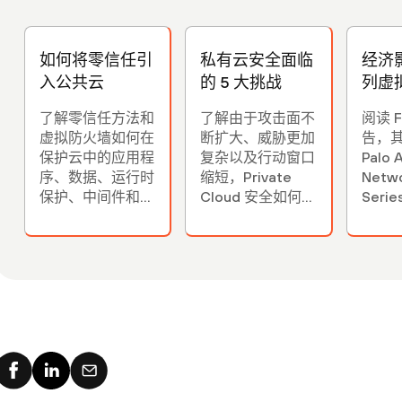
如何将零信任引
私有云安全面临
经济影
入公共云
的 5 大挑战
列虚
了解零信任方法和
了解由于攻击面不
阅读 F
虚拟防火墙如何在
断扩大、威胁更加
告，
保护云中的应用程
复杂以及行动窗口
Palo 
序、数据、运行时
缩短，Private
Netw
保护、中间件和操
Cloud 安全如何逐
Seri
作系统方面发挥作
渐变得更加困难。
墙如
用。
供 11
报率
为六