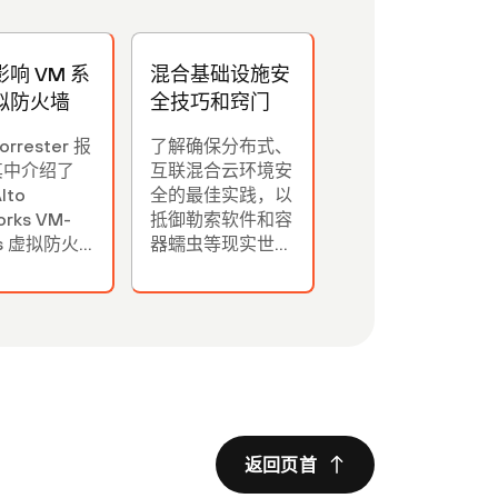
响 VM 系
混合基础设施安
拟防火墙
全技巧和窍门
orrester 报
了解确保分布式、
其中介绍了
互联混合云环境安
Alto
全的最佳实践，以
orks VM-
抵御勒索软件和容
es 虚拟防火
器蠕虫等现实世界
何在三年内提
中的威胁。
5% 的投资回
，投资回收期
个月。
返回页首