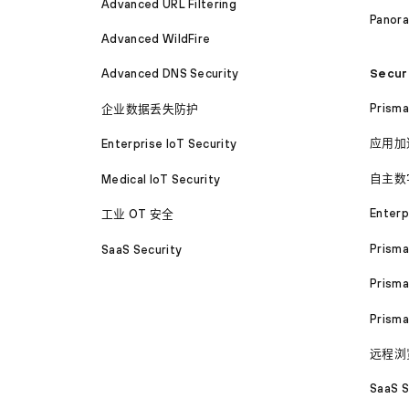
Advanced URL Filtering
Panor
Advanced WildFire
Secur
Advanced DNS Security
Prism
企业数据丢失防护
应用加
Enterprise IoT Security
自主数
Medical IoT Security
Enterp
工业 OT 安全
Prism
SaaS Security
Prisma
Prism
远程浏
SaaS S