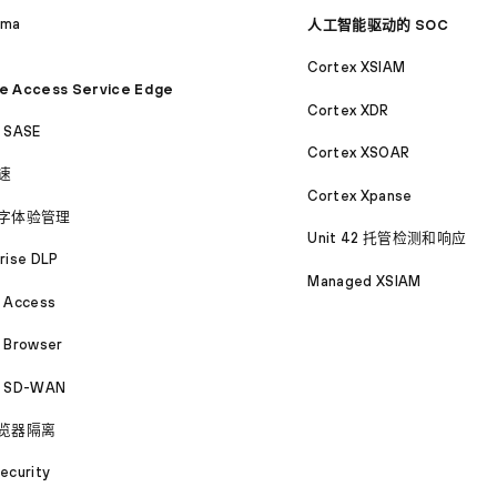
ama
人工智能驱动的 SOC
Cortex XSIAM
e Access Service Edge
Cortex XDR
a SASE
Cortex XSOAR
速
Cortex Xpanse
字体验管理
Unit 42 托管检测和响应
rise DLP
Managed XSIAM
a Access
 Browser
a SD-WAN
览器隔离
ecurity