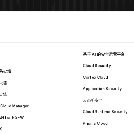
基于 AI 的安全运营平台
Cloud Security
防火墙
Cortex Cloud
火墙
Application Security
火墙
云态势安全
 Cloud Manager
Cloud Runtime Security
N for NGFW
Prisma Cloud
S