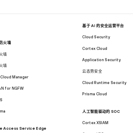
基于 AI 的安全运营平台
Cloud Security
防火墙
Cortex Cloud
火墙
Application Security
火墙
云态势安全
 Cloud Manager
Cloud Runtime Security
N for NGFW
Prisma Cloud
S
ama
人工智能驱动的 SOC
Cortex XSIAM
e Access Service Edge