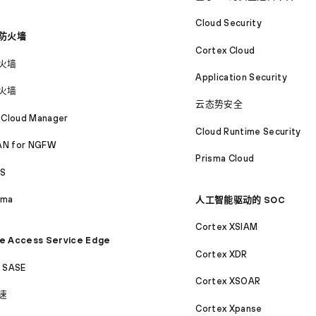
Cloud Security
防火墙
Cortex Cloud
火墙
Application Security
火墙
云态势安全
 Cloud Manager
Cloud Runtime Security
N for NGFW
Prisma Cloud
S
ama
人工智能驱动的 SOC
Cortex XSIAM
e Access Service Edge
Cortex XDR
a SASE
Cortex XSOAR
速
Cortex Xpanse