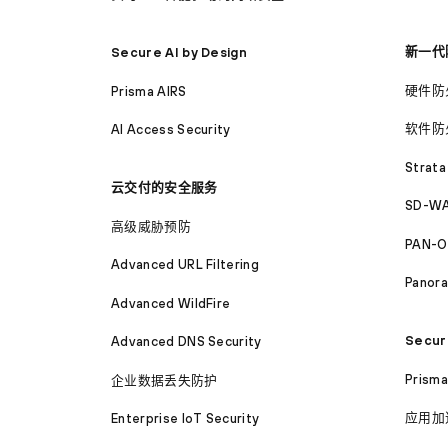
新一代
Secure AI by Design
硬件防
Prisma AIRS
软件防
AI Access Security
Strata
云交付的安全服务
SD-WA
高级威胁预防
PAN-O
Advanced URL Filtering
Panor
Advanced WildFire
Secur
Advanced DNS Security
Prism
企业数据丢失防护
应用加
Enterprise IoT Security