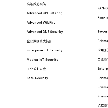
高级威胁预防
PAN-O
Advanced URL Filtering
Panor
Advanced WildFire
Secur
Advanced DNS Security
Prism
企业数据丢失防护
应用加
Enterprise IoT Security
自主数
Medical IoT Security
Enterp
工业 OT 安全
Prism
SaaS Security
Prisma
Prism
远程浏