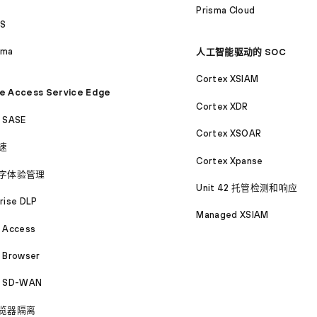
Prisma Cloud
S
ama
人工智能驱动的 SOC
Cortex XSIAM
e Access Service Edge
Cortex XDR
a SASE
Cortex XSOAR
速
Cortex Xpanse
字体验管理
Unit 42 托管检测和响应
rise DLP
Managed XSIAM
a Access
 Browser
a SD-WAN
览器隔离