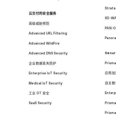
Strata
云交付的安全服务
SD-WA
高级威胁预防
PAN-O
Advanced URL Filtering
Panor
Advanced WildFire
Secur
Advanced DNS Security
Prism
企业数据丢失防护
应用加
Enterprise IoT Security
自主数
Medical IoT Security
Enterp
工业 OT 安全
Prism
SaaS Security
Prisma