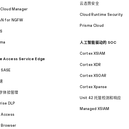
云态势安全
 Cloud Manager
Cloud Runtime Security
N for NGFW
Prisma Cloud
S
ama
人工智能驱动的 SOC
Cortex XSIAM
e Access Service Edge
Cortex XDR
a SASE
Cortex XSOAR
速
Cortex Xpanse
字体验管理
Unit 42 托管检测和响应
rise DLP
Managed XSIAM
a Access
 Browser