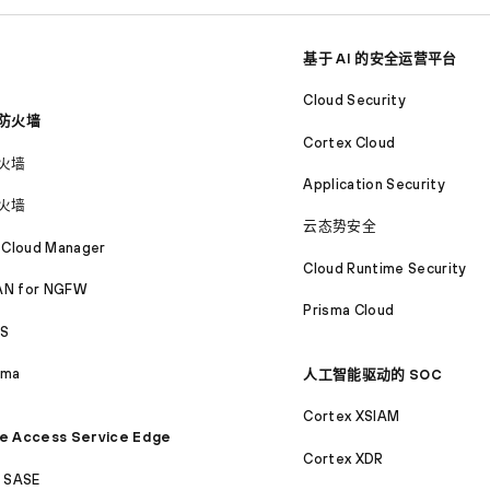
基于 AI 的安全运营平台
Cloud Security
防火墙
Cortex Cloud
火墙
Application Security
火墙
云态势安全
 Cloud Manager
Cloud Runtime Security
N for NGFW
Prisma Cloud
S
ama
人工智能驱动的 SOC
Cortex XSIAM
e Access Service Edge
Cortex XDR
a SASE