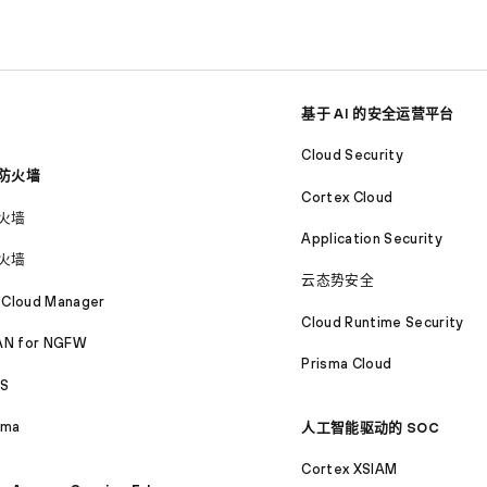
基于 AI 的安全运营平台
Cloud Security
防火墙
Cortex Cloud
火墙
Application Security
火墙
云态势安全
 Cloud Manager
Cloud Runtime Security
N for NGFW
Prisma Cloud
S
ama
人工智能驱动的 SOC
Cortex XSIAM