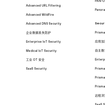
PAN-O
Advanced URL Filtering
Panor
Advanced WildFire
Secur
Advanced DNS Security
Prism
企业数据丢失防护
应用加
Enterprise IoT Security
自主数
Medical IoT Security
Enterp
工业 OT 安全
Prism
SaaS Security
Prisma
Prism
远程浏
SaaS S