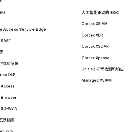
S
ama
人工智能驱动的 SOC
Cortex XSIAM
e Access Service Edge
Cortex XDR
a SASE
Cortex XSOAR
速
Cortex Xpanse
字体验管理
Unit 42 托管检测和响应
rise DLP
Managed XSIAM
a Access
 Browser
a SD-WAN
览器隔离
ecurity