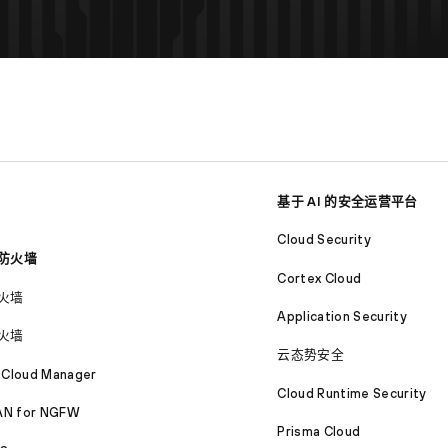
基于 AI 的安全运营平台
Cloud Security
防火墙
Cortex Cloud
火墙
Application Security
火墙
云态势安全
 Cloud Manager
Cloud Runtime Security
N for NGFW
Prisma Cloud