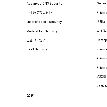
Secur
Advanced DNS Security
Prism
企业数据丢失防护
应用加
Enterprise IoT Security
自主数
Medical IoT Security
Enterp
工业 OT 安全
Prism
SaaS Security
Prisma
Prism
远程浏
SaaS S
公司