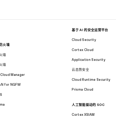
基于 AI 的安全运营平台
Cloud Security
防火墙
Cortex Cloud
火墙
Application Security
火墙
云态势安全
 Cloud Manager
Cloud Runtime Security
N for NGFW
Prisma Cloud
S
ama
人工智能驱动的 SOC
Cortex XSIAM