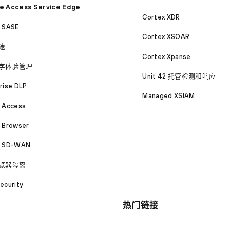
e Access Service Edge
Cortex XDR
a SASE
Cortex XSOAR
速
Cortex Xpanse
字体验管理
Unit 42 托管检测和响应
rise DLP
Managed XSIAM
a Access
 Browser
a SD-WAN
览器隔离
ecurity
热门链接