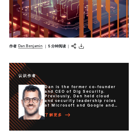
Dan Benjamin
作者
|
5 分钟阅读
|
认识作者
Dan is the former co-founder
and CEO of Dig Security.
Previously, Dan held cloud
and security leadership roles
at Microsoft and Google and
co-founded 2 successful
startups (IdMlogic, eRated).
了解更多
Dan is an alumni of 8200....