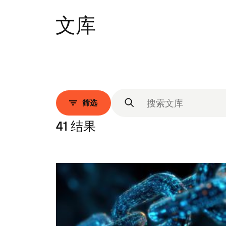
文库
筛选
41 结果