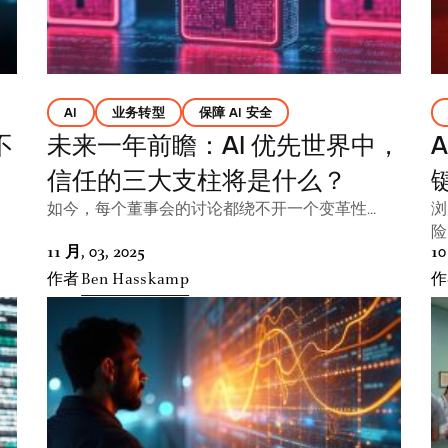
AI
业务转型
保障 AI 安全
不
未来一年前瞻：AI 优先世界中，
信任的三大支柱将是什么？
如今，每个董事会的讨论都绕不开一个变革性...
浏
险
11 月, 03, 2025
10
作者
Ben Hasskamp
作