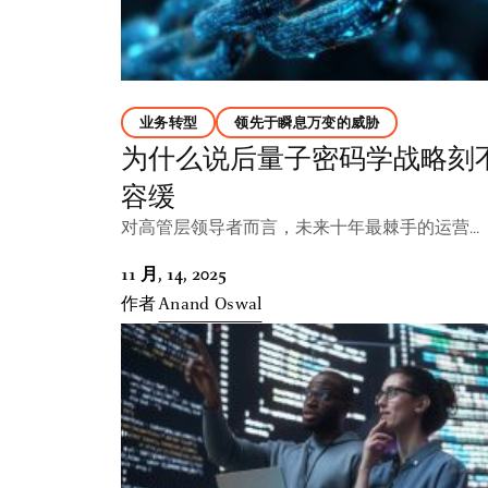
业务转型
领先于瞬息万变的威胁
为什么说后量子密码学战略刻
容缓
对高管层领导者而言，未来十年最棘手的运营...
11 月, 14, 2025
作者
Anand Oswal