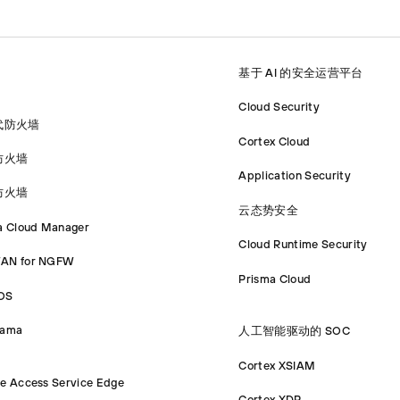
基于 AI 的安全运营平台
Cloud Security
代防火墙
Cortex Cloud
防火墙
Application Security
防火墙
云态势安全
a Cloud Manager
Cloud Runtime Security
AN for NGFW
Prisma Cloud
OS
rama
人工智能驱动的 SOC
Cortex XSIAM
e Access Service Edge
Cortex XDR