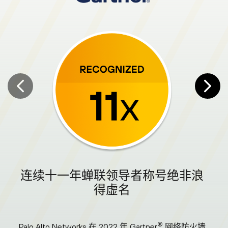
连续十一年蝉联领导者称号绝非浪
得虚名
Pal
®
2
Palo Alto Networks 在 2022 年 Gartner
网络防火墙