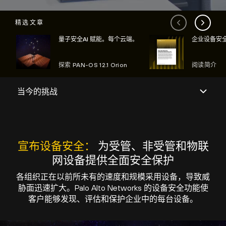
精选文章
量子安全AI 赋能。每个云端。
企业设备安
探索 PAN-OS 12.1 Orion
阅读简介
宣布设备安全：
为受管、非受管和物联
网设备提供全面安全保护
各组织正在以前所未有的速度和规模采用设备，导致威
胁面迅速扩大。Palo Alto Networks 的设备安全功能使
客户能够发现、评估和保护企业中的每台设备。