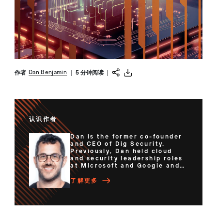
Dan Benjamin
作者
|
5 分钟阅读
|
认识作者
Dan is the former co-founder
and CEO of Dig Security.
Previously, Dan held cloud
and security leadership roles
at Microsoft and Google and
co-founded 2 successful
startups (IdMlogic, eRated).
了解更多
Dan is an alumni of 8200....