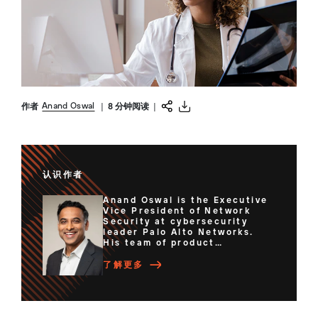
Anand Oswal
作者
|
8 分钟阅读
|
认识作者
Anand Oswal is the Executive
Vice President of Network
Security at cybersecurity
leader Palo Alto Networks.
His team of product
managers, engineers and
researchers deliver best-in-
了解更多
class enterprise security
products and services to help
to protect users, applications
and infrastructure from
cybersecurity threats. An