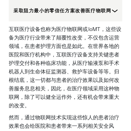
innovation-driven technology
leader who holds over 100
采取阻力最小的零信任方案改善医疗物联网
U.S. patents, Anand leads the
AI transformation of the
Network Security business.
His team has developed a
互联医疗设备也称为医疗物联网或 IoMT，这些设
range of advanced security
capabilities including: Prisma
备为医疗行业带来了颠覆性改变，不仅包含运营
AIRS, a comprehensive AI
security platform; Strata, an
领域，在患者护理方面也是如此。在世界各地的
AI-powered platform; Cloud
Delivered Security Services
医院和医疗机构中，互联医疗设备支持关键患者
(CDSS); Secure Access
Service Edge (SASE); Next
护理交付和各种临床功能，从医疗输液泵和手术
Generation Firewalls (NGFW);
and Zero Trust solutions. As a
机器人到生命体征监测器、救护车设备等等。归
dynamic leader, Anand is
dedicated to building strong,
根结底，这一切都与患者的治疗效果以及如何改
diverse and motivated teams
focused on creating
善服务息息相关，因此，在医疗领域采用这种物
innovative security products
联网，除了可以健全运作外，还有机会带来重大
and solutions for some of the
world’s biggest enterprise
的改变。
customers. Before joining
Palo Alto Networks, Anand
was SVP of Engineering for
然而，通过物联网技术实现这些惊人的患者治疗
Cisco’s Intent-Based
Networking Group. At Cisco
效果也会给医院和患者带来一系列相关安全风
he was responsible for