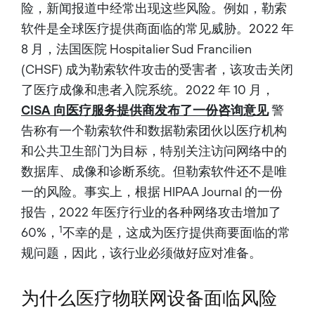
building the complete set of
险，新闻报道中经常出现这些风险。例如，勒索
platforms and solutions for
the Cisco enterprise
软件是全球医疗提供商面临的常见威胁。2022 年
networking portfolio. The
portfolio spans enterprise
8 月，法国医院 Hospitalier Sud Francilien
products across routing,
access switching, IoT
(CHSF) 成为勒索软件攻击的受害者，该攻击关闭
connectivity, wireless, and
network and cloud services
了医疗成像和患者入院系统。2022 年 10 月，
deployed for customers
worldwide. He joined Cisco
CISA 向医疗服务提供商发布了一份咨询意见
警
through the acquisition of
Starent Networks, and earlier
告称有一个勒索软件和数据勒索团伙以医疗机构
in his career, held leadership
roles at Siara Systems, Sun
和公共卫生部门为目标，特别关注访问网络中的
Microsystems and Ericsson.
数据库、成像和诊断系统。但勒索软件还不是唯
Anand holds a bachelor’s
degree in telecommunications
一的风险。事实上，根据 HIPAA Journal 的一份
from the College of
Engineering, Pune, India and a
报告，2022 年医疗行业的各种网络攻击增加了
master’s degree in computer
networking from the
1
60%，
不幸的是，这成为医疗提供商要面临的常
University of Southern
California....
规问题，因此，该行业必须做好应对准备。
为什么医疗物联网设备面临风险