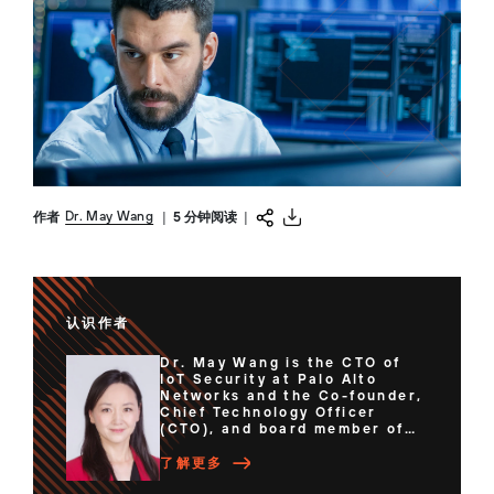
Dr. May Wang
作者
|
5 分钟阅读
|
认识作者
Dr. May Wang is the CTO of
IoT Security at Palo Alto
Networks and the Co-founder,
Chief Technology Officer
(CTO), and board member of
Zingbox, which was acquired
by Palo Alto Networks in 2019
了解更多
for its security solutions to